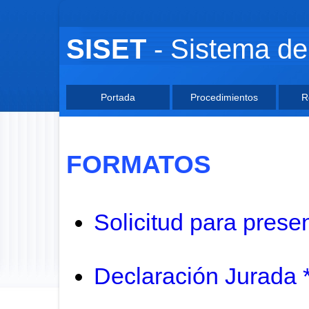
SISET
- Sistema 
Portada
Procedimientos
R
FORMATOS
Solicitud para prese
Declaración Jurada 